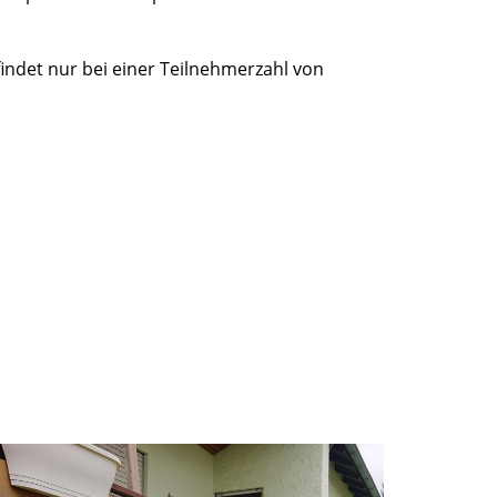
findet nur bei einer Teilnehmerzahl von
03. N
Große