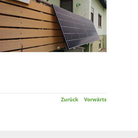
» Weit
Zurück
Vorwärts